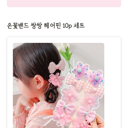
은꽃밴드 쌍쌍 헤어핀 10p 세트