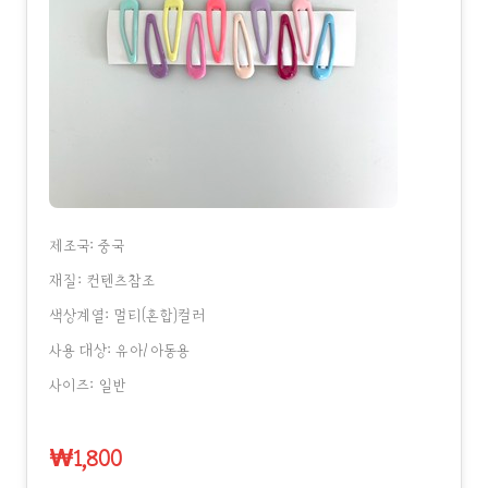
제조국: 중국
재질: 컨텐츠참조
색상계열: 멀티(혼합)컬러
사용 대상: 유아/아동용
사이즈: 일반
₩1,800