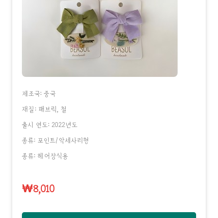
제조국: 중국
재질: 패브릭, 철
출시 연도: 2022년도
종류: 포인트/악세사리형
종류: 헤어장식용
₩8,010