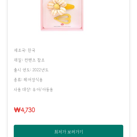
제조국: 한국
재질: 컨탠츠 참조
출시 연도: 2022년도
종류: 헤어장식용
사용 대상: 유아/아동용
₩4,730
최저가 보러가기