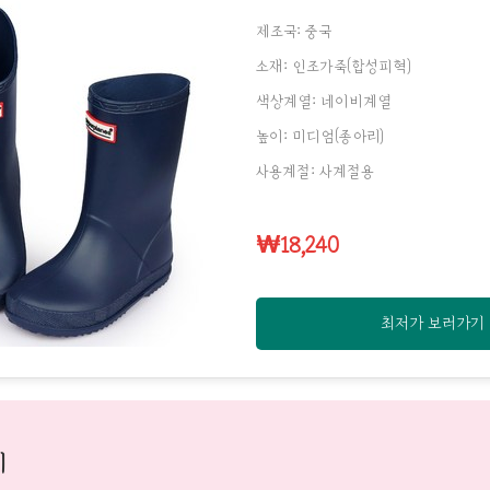
제조국: 중국
소재: 인조가죽(합성피혁)
색상계열: 네이비계열
높이: 미디엄(종아리)
사용계절: 사계절용
₩18,240
최저가 보러가기
기