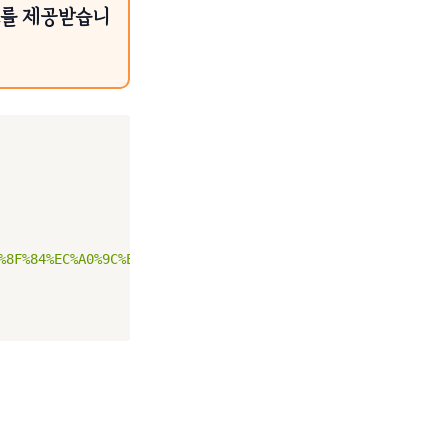
료를 제공받습니
%8F%84%EC%A0%9C%EB%8B%89-%EC%9D%B4%EB%AE%A8%ED%81%AC%EB%