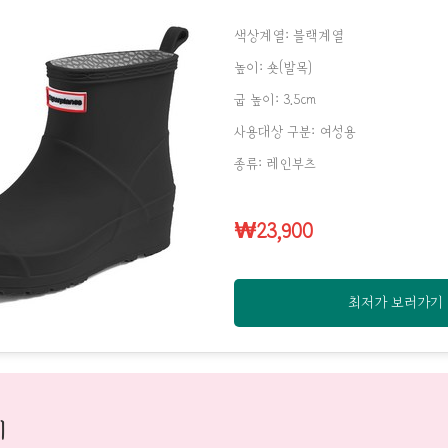
색상계열: 블랙계열
높이: 숏(발목)
굽 높이: 3.5cm
사용대상 구분: 여성용
종류: 레인부츠
₩23,900
최저가 보러가기
기