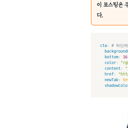
이 포스팅은 
다.
cta
:
# 하단에
background
bottom
:
16
color
:
"rg
content
:
href
:
"htt
newTab
:
tr
shadowColo