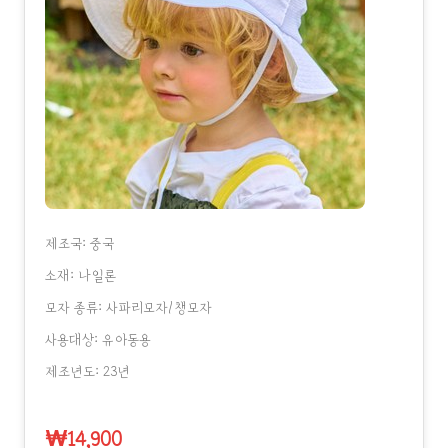
제조국: 중국
소재: 나일론
모자 종류: 사파리모자/챙모자
사용대상: 유아동용
제조년도: 23년
₩14,900