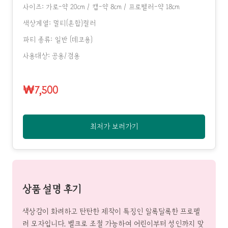
사이즈: 가로-약 20cm / 캡-약 8cm / 프로펠러-약 18cm
색상계열: 멀티(혼합)컬러
파티 종류: 일반 (데코용)
사용대상: 공용/겸용
₩7,500
최저가 보러가기
상품 설명 후기
색상감이 화려하고 탄탄한 제작이 특징인 알록달록한 프로펠
러 모자입니다. 벨크로 조절 가능하여 어린이부터 성인까지 맞