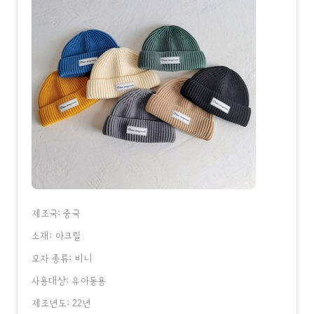
제조국: 중국
소재: 아크릴
모자 종류: 비니
사용대상: 유아동용
제조년도: 22년