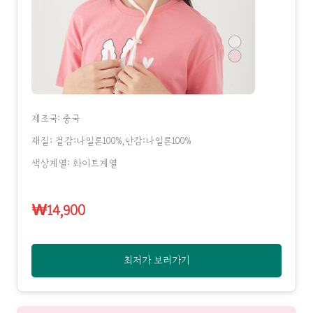
제조국: 중국
재질: 겉감:나일론100%,안감:나일론100%
색상계열: 화이트계열
₩14,900
최저가 보러가기