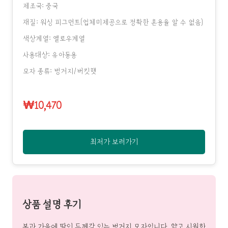
제조국: 중국
재질: 워싱 피그먼트(업체미제공으로 정확한 혼용율 알 수 없음)
색상계열: 옐로우계열
사용대상: 유아동용
모자 종류: 벙거지/버킷햇
₩10,470
최저가 보러가기
상품 설명 후기
봄과 가을에 딱인 두께감 있는 벙거지 모자입니다. 얇고 시원한