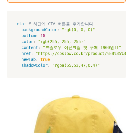
cta
:
# 하단에 CTA 버튼을 추가합니다
backgroundColor
:
"rgb(0, 0, 0)"
bottom
:
16
color
:
"rgb(255, 255, 255)"
content
:
"코슬로우 이뮨크림 첫 구매 1900원!!"
href
:
"https://coslow.co.kr/product/%EB%85%BC%E
newTab
:
true
shadowColor
:
"rgba(55,53,47,0.4)"