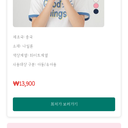
제조국: 중국
소재: 나일론
색상계열: 화이트계열
사용대상 구분: 아동/유아용
₩13,900
최저가 보러가기