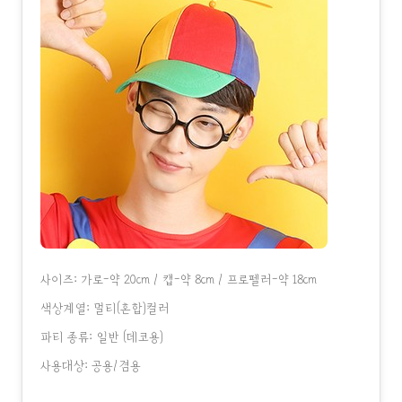
사이즈: 가로-약 20cm / 캡-약 8cm / 프로펠러-약 18cm
색상계열: 멀티(혼합)컬러
파티 종류: 일반 (데코용)
사용대상: 공용/겸용